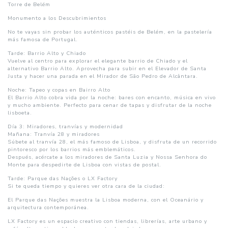
Torre de Belém
Monumento a los Descubrimientos
No te vayas sin probar los auténticos pastéis de Belém, en la pastelería
más famosa de Portugal.
Tarde: Barrio Alto y Chiado
Vuelve al centro para explorar el elegante barrio de Chiado y el
alternativo Barrio Alto. Aprovecha para subir en el Elevador de Santa
Justa y hacer una parada en el Mirador de São Pedro de Alcântara.
Noche: Tapeo y copas en Bairro Alto
El Barrio Alto cobra vida por la noche: bares con encanto, música en vivo
y mucho ambiente. Perfecto para cenar de tapas y disfrutar de la noche
lisboeta.
Día 3: Miradores, tranvías y modernidad
Mañana: Tranvía 28 y miradores
Súbete al tranvía 28, el más famoso de Lisboa, y disfruta de un recorrido
pintoresco por los barrios más emblemáticos.
Después, acércate a los miradores de Santa Luzia y Nossa Senhora do
Monte para despedirte de Lisboa con vistas de postal.
Tarde: Parque das Nações o LX Factory
Si te queda tiempo y quieres ver otra cara de la ciudad:
El Parque das Nações muestra la Lisboa moderna, con el Oceanário y
arquitectura contemporánea.
LX Factory es un espacio creativo con tiendas, librerías, arte urbano y