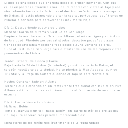
Lisboa es una ciudad que enamora desde el primer momento. Con sus
calles empedradas, tranvías amarillos, miradores con vistas al Tajo y ese
aire bohemio tan característico, es el destino perfecto para una escapada
de 3 días. Si estás planeando visitar la capital portuguesa, aquí tienes un
itinerario pensado para aprovechar al máximo tu viaje:
Día 1: Descubriendo el alma de Lisboa
Mañana: Barrio de Alfama y Castillo de San Jorge
Empieza tu aventura en el Barrio de Alfama, el más antiguo y auténtico
de la ciudad. Piérdete por sus callejuelas, descubre pequeñas plazas,
tiendas de artesanía y escucha fado desde alguna ventana abierta.
Sube al Castillo de San Jorge para disfrutar de una de las mejores vistas
panorámicas de Lisboa.
Tarde: Catedral de Lisboa y Baixa
Baja hasta la Sé de Lisboa (la catedral) y continúa hacia la Baixa, el
corazón neoclásico de la ciudad. No te pierdas la Rua Augusta, el Arco
Triunfal y la Praça do Comércio, donde el Tajo se abre frente a ti.
Noche: Cena con fado en Alfama
Termina el día cenando en un restaurante tradicional con música en vivo.
Alfama está lleno de locales íntimos donde el fado se siente más que se
escucha.
Día 2: Los barrios más icónicos
Mañana: Belém
Toma el tranvía o un taxi hasta Belém, un barrio histórico a orillas del
río. Aquí te esperan tres paradas imprescindibles:
Monasterio de los Jerónimos (Patrimonio de la Humanidad)