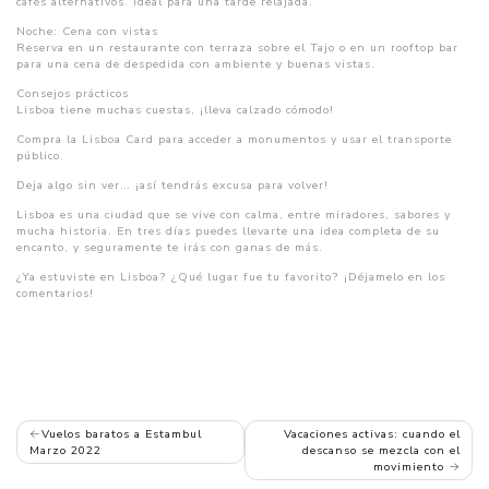
cafés alternativos. Ideal para una tarde relajada.
Noche: Cena con vistas
Reserva en un restaurante con terraza sobre el Tajo o en un rooftop bar
para una cena de despedida con ambiente y buenas vistas.
Consejos prácticos
Lisboa tiene muchas cuestas, ¡lleva calzado cómodo!
Compra la Lisboa Card para acceder a monumentos y usar el transporte
público.
Deja algo sin ver… ¡así tendrás excusa para volver!
Lisboa es una ciudad que se vive con calma, entre miradores, sabores y
mucha historia. En tres días puedes llevarte una idea completa de su
encanto, y seguramente te irás con ganas de más.
¿Ya estuviste en Lisboa? ¿Qué lugar fue tu favorito? ¡Déjamelo en los
comentarios!
POST
Vuelos baratos a Estambul
Vacaciones activas: cuando el
Marzo 2022
descanso se mezcla con el
NAVIGATION
movimiento