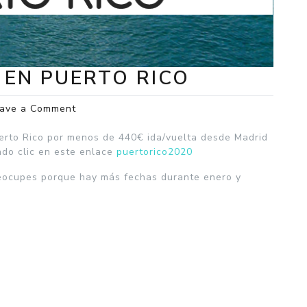
 EN PUERTO RICO
on
ave a Comment
SAN
VALENTÍN
uerto Rico por menos de 440€ ida/vuelta desde Madrid
2020
ndo clic en este enlace
puertorico2020
EN
preocupes porque hay más fechas durante enero y
PUERTO
RICO