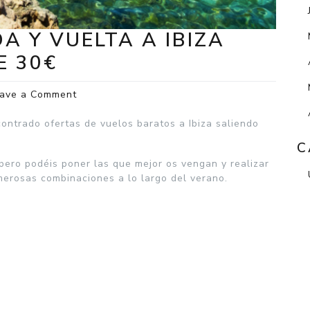
A Y VUELTA A IBIZA
E 30€
on
ave a Comment
VUELOS
BARATOS
ontrado ofertas de vuelos baratos a Ibiza saliendo
IDA
C
Y
ero podéis poner las que mejor os vengan y realizar
VUELTA
erosas combinaciones a lo largo del verano.
A
IBIZA
ESTE
VERANO
DESDE
30€