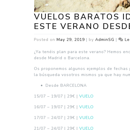
VUELOS BARATOS ID
ESTE VERANO DESD
Posted on
May 29, 2019
|
by
AdminSG
|
Le
¿Ya tenéis plan para este verano? Hemos enc
desde Madrid o Barcelona.
Os proponemos algunos ejemplos de fechas p
la búsqueda vosotros mismos ya que hay num
Desde BARCELONA
15/07 – 19/07 | 29€ |
VUELO
16/07 – 19/07 | 29€ |
VUELO
17/07 – 24/07 | 29€ |
VUELO
21/07 – 24/07 | 29€ |
VUELO