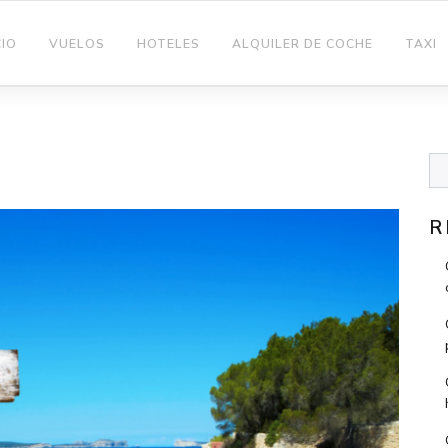
CIO
VUELOS
HOTELES
ALQUILER DE COCHE
TAXI
9
R