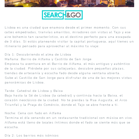
Lisboa es una ciudad que enamora desde el primer momento. Con sus
calles empedradas, tranvías amarillos, miradores con vistas al Tajo y ese
aire bohemio tan característico, es el destino perfecto para una escapada
de 3 días. Si estás planeando visitar la capital portuguesa, aquí tienes un
itinerario pensado para aprovechar al máximo tu viaje:
Día 1: Descubriendo el alma de Lisboa
Mañana: Barrio de Alfama y Castillo de San Jorge
Empieza tu aventura en el Barrio de Alfama, el más antiguo y auténtico
de la ciudad. Piérdete por sus callejuelas, descubre pequeñas plazas,
tiendas de artesanía y escucha fado desde alguna ventana abierta.
Sube al Castillo de San Jorge para disfrutar de una de las mejores vistas
panorámicas de Lisboa.
Tarde: Catedral de Lisboa y Baixa
Baja hasta la Sé de Lisboa (la catedral) y continúa hacia la Baixa, el
corazón neoclásico de la ciudad. No te pierdas la Rua Augusta, el Arco
Triunfal y la Praça do Comércio, donde el Tajo se abre frente a ti.
Noche: Cena con fado en Alfama
Termina el día cenando en un restaurante tradicional con música en vivo.
Alfama está lleno de locales íntimos donde el fado se siente más que se
escucha.
Día 2: Los barrios más icónicos