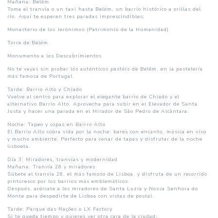
Mañana: Belém
Toma el tranvía o un taxi hasta Belém, un barrio histórico a orillas del
río. Aquí te esperan tres paradas imprescindibles:
Monasterio de los Jerónimos (Patrimonio de la Humanidad)
Torre de Belém
Monumento a los Descubrimientos
No te vayas sin probar los auténticos pastéis de Belém, en la pastelería
más famosa de Portugal.
Tarde: Barrio Alto y Chiado
Vuelve al centro para explorar el elegante barrio de Chiado y el
alternativo Barrio Alto. Aprovecha para subir en el Elevador de Santa
Justa y hacer una parada en el Mirador de São Pedro de Alcântara.
Noche: Tapeo y copas en Bairro Alto
El Barrio Alto cobra vida por la noche: bares con encanto, música en vivo
y mucho ambiente. Perfecto para cenar de tapas y disfrutar de la noche
lisboeta.
Día 3: Miradores, tranvías y modernidad
Mañana: Tranvía 28 y miradores
Súbete al tranvía 28, el más famoso de Lisboa, y disfruta de un recorrido
pintoresco por los barrios más emblemáticos.
Después, acércate a los miradores de Santa Luzia y Nossa Senhora do
Monte para despedirte de Lisboa con vistas de postal.
Tarde: Parque das Nações o LX Factory
Si te queda tiempo y quieres ver otra cara de la ciudad: