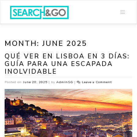
Skip
to
content
MONTH:
JUNE 2025
QUÉ VER EN LISBOA EN 3 DÍAS:
GUÍA PARA UNA ESCAPADA
INOLVIDABLE
on
Posted on
June 20, 2025
|
by
AdminSG
|
Leave a Comment
Qué
ver
en
Lisboa
en
3
días:
Guía
para
una
escapada
inolvidable